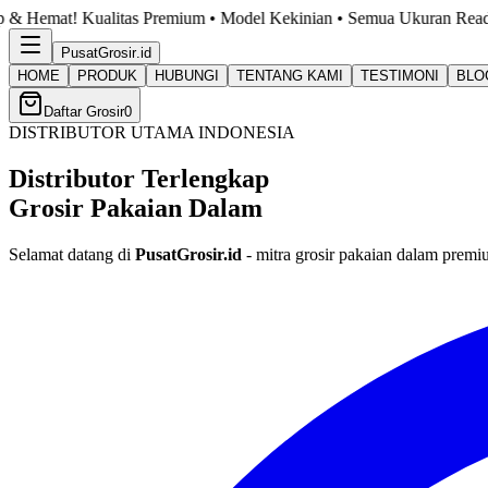
emium • Model Kekinian • Semua Ukuran Ready. Cek Katalog Sekaran
PusatGrosir
.id
HOME
PRODUK
HUBUNGI
TENTANG KAMI
TESTIMONI
BLO
Daftar Grosir
0
DISTRIBUTOR UTAMA INDONESIA
Distributor Terlengkap
Grosir Pakaian Dalam
Selamat datang di
PusatGrosir.id
- mitra grosir pakaian dalam premi