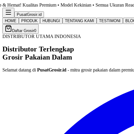
emium • Model Kekinian • Semua Ukuran Ready. Cek Katalog Sekaran
PusatGrosir
.id
HOME
PRODUK
HUBUNGI
TENTANG KAMI
TESTIMONI
BLO
Daftar Grosir
0
DISTRIBUTOR UTAMA INDONESIA
Distributor Terlengkap
Grosir Pakaian Dalam
Selamat datang di
PusatGrosir.id
- mitra grosir pakaian dalam premi