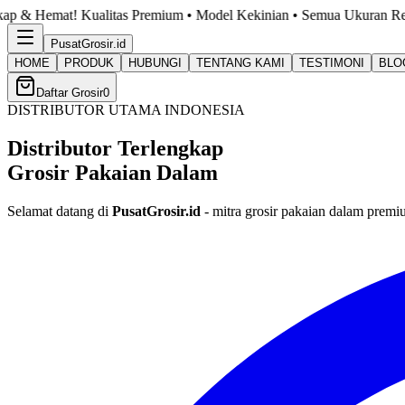
 Premium • Model Kekinian • Semua Ukuran Ready. Cek Katalog Sekar
PusatGrosir
.id
HOME
PRODUK
HUBUNGI
TENTANG KAMI
TESTIMONI
BLO
Daftar Grosir
0
DISTRIBUTOR UTAMA INDONESIA
Distributor Terlengkap
Grosir Pakaian Dalam
Selamat datang di
PusatGrosir.id
- mitra grosir pakaian dalam premi