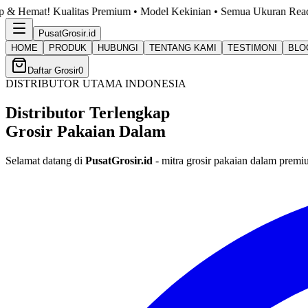
tas Premium • Model Kekinian • Semua Ukuran Ready. Cek Katalog S
PusatGrosir
.id
HOME
PRODUK
HUBUNGI
TENTANG KAMI
TESTIMONI
BLO
Daftar Grosir
0
DISTRIBUTOR UTAMA INDONESIA
Distributor Terlengkap
Grosir Pakaian Dalam
Selamat datang di
PusatGrosir.id
- mitra grosir pakaian dalam premi